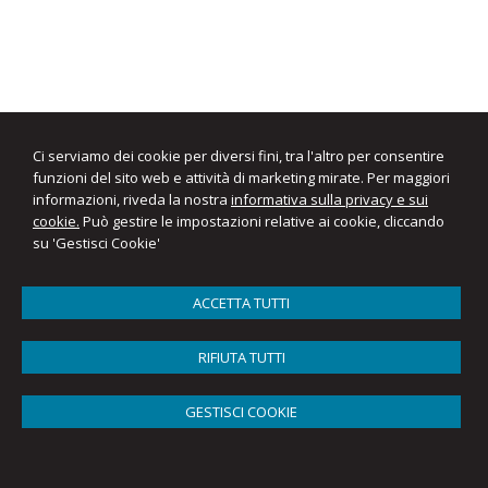
Ci serviamo dei cookie per diversi fini, tra l'altro per consentire
funzioni del sito web e attività di marketing mirate. Per maggiori
informazioni, riveda la nostra
informativa sulla privacy e sui
cookie.
Può gestire le impostazioni relative ai cookie, cliccando
su 'Gestisci Cookie'
ACCETTA TUTTI
RIFIUTA TUTTI
GESTISCI COOKIE
APS Consulting S
Tel: 02 9300378
|